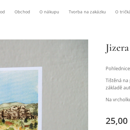
vod
Obchod
O nákupu
Tvorba na zakázku
O tričk
Jizera
Pohlednice 
Tištěná na
základě au
Na vrcholku
25,00