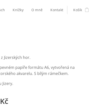
ách
Knížky
O mně
Kontakt
Košík
z Jizerských hor.
 pevném papíře formátu A6, vytvořená na
torského akvarelu. S bílým rámečkem.
 Jizery.
Kč