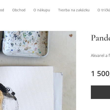
vod
Obchod
O nákupu
Tvorba na zakázku
O tričk
Pand
Akvarel a f
1 500