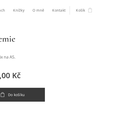
ách
Knížky
O mně
Kontakt
Košík
emie
ix na A5.
,00
Kč
Do košíku