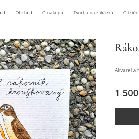
vod
Obchod
O nákupu
Tvorba na zakázku
O tričk
Ráko
Akvarel a f
1 500