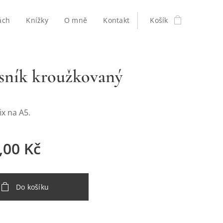
ách
Knížky
O mně
Kontakt
Košík
sník kroužkovaný
ix na A5.
,00
Kč
Do košíku