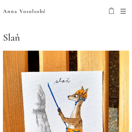
Anna
Vosolsobě
Slaň